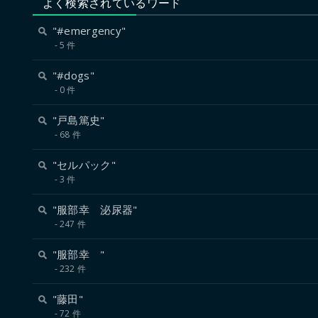
よく検索されているワード
"#emergency"
5 件
"#dogs"
0 件
"戸島篤史"
68 件
"セルパック"
3 件
"服部幸 泌尿器"
247 件
"服部幸 "
232 件
"藤田"
72 件