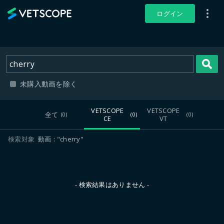
VETSCOPE
ログイン
未購入動画を除く
VETSCOPE
VETSCOPE
全て
(0)
(0)
(0)
CE
VT
検索対象
動画
"cherry"
- 検索結果はありません -