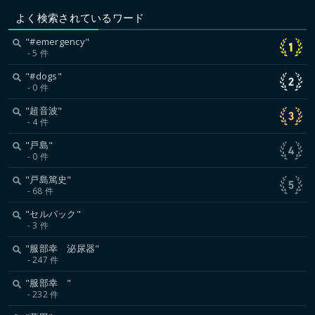
よく検索されているワード
"#emergency"
5 件
"#dogs"
0 件
"超音波"
4 件
"戸島"
0 件
"戸島篤史"
68 件
"セルパック"
3 件
"服部幸 泌尿器"
247 件
"服部幸 "
232 件