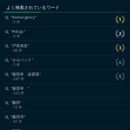
よく検索されているワード
"#emergency"
5 件
"#dogs"
0 件
"戸島篤史"
68 件
"セルパック"
3 件
"服部幸 泌尿器"
247 件
"服部幸 "
232 件
"藤田"
72 件
"藤田淳"
87 件