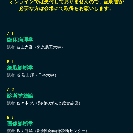
オンラインでは受付しておりませんので、証明書が
必要な方は会場にて取得をお願いします。
A-1
臨床病理学
呰上大吾（東京農工大学）
演者
B-1
細胞診断学
谷 浩由輝（日本大学）
演者
A-2
診断学総論
佐々木 悠（動物のがんと総合診療）
演者
B-2
画像診断学
坂大智洋（新潟動物画像診断センター）
演者