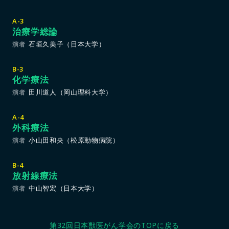
A-3
治療学総論
石垣久美子（日本大学）
演者
B-3
化学療法
田川道人（岡山理科大学）
演者
A-4
外科療法
小山田和央（松原動物病院）
演者
B-4
放射線療法
中山智宏（日本大学）
演者
第32回日本獣医がん学会のTOPに戻る