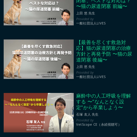
閉塞、ベストな対応は？
〜猫の尿道閉塞 前編〜
上田 悠 先生
01:01:07
一般社団法人LIVES
【最善を尽くす救急対
応】猫の尿道閉塞の治療
方針と再発予防 〜猫の尿
道閉塞 後編〜
上田 悠 先生
01:23:11
一般社団法人LIVES
麻酔中の人工呼吸を理解
する 〜“なんとなく設
定“から卒業しよう〜
石塚 友人 先生
VetScope CE（永続視聴可）