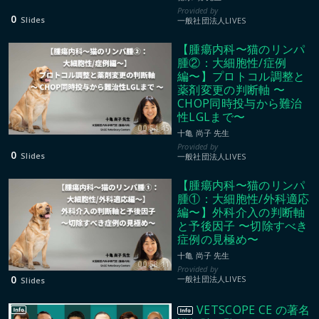
0
Slides
一般社団法人LIVES
【腫瘍内科〜猫のリンパ
腫②：大細胞性/症例
編〜】プロトコル調整と
薬剤変更の判断軸 〜
CHOP同時投与から難治
性LGLまで〜
00:54:45
十亀 尚子 先生
0
Slides
一般社団法人LIVES
【腫瘍内科〜猫のリンパ
腫①：大細胞性/外科適応
編〜】外科介入の判断軸
と予後因子 〜切除すべき
症例の見極め〜
十亀 尚子 先生
00:58:11
0
一般社団法人LIVES
Slides
VETSCOPE CE の著名