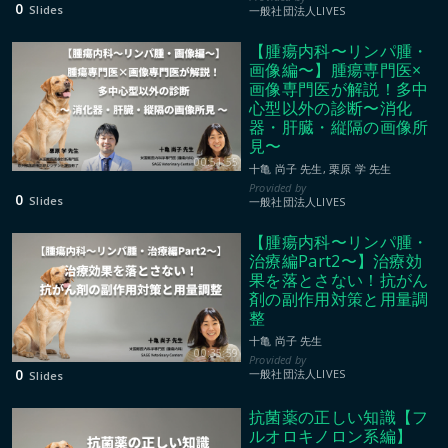
0
Slides
一般社団法人LIVES
【腫瘍内科〜リンパ腫・
画像編〜】腫瘍専門医×
画像専門医が解説！多中
心型以外の診断〜消化
器・肝臓・縦隔の画像所
見〜
00:51:55
十亀 尚子 先生, 栗原 学 先生
0
Slides
一般社団法人LIVES
【腫瘍内科〜リンパ腫・
治療編Part2〜】治療効
果を落とさない！抗がん
剤の副作用対策と用量調
整
十亀 尚子 先生
00:35:59
0
一般社団法人LIVES
Slides
抗菌薬の正しい知識【フ
ルオロキノロン系編】