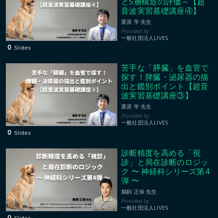
と5層構造の評価～【超
音波実習基礎講座④】
栗原 学 先生
00:28:57
一般社団法人LIVES
0
Slides
苦手な「膵臓」を血管で
探す！脾臓・泌尿器の描
出と鑑別ポイント【超音
波実習基礎講座③】
栗原 学 先生
01:00:37
一般社団法人LIVES
0
Slides
診断精度を高める「視
診」と局在診断のロジッ
ク 〜 神経科シリーズ第4
弾 〜
鵜飼 正保 先生
00:47:31
一般社団法人LIVES
0
Slides