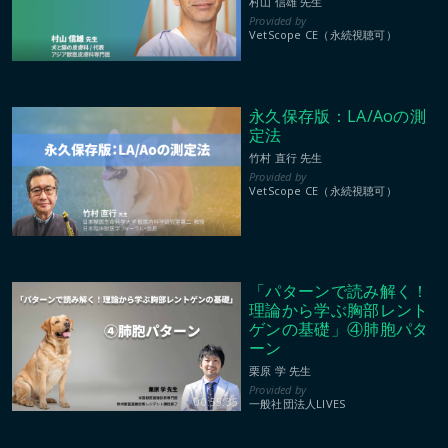
村山 信雄 先生
VetScope CE（永続視聴可）
永久保存版：LA/Aoの測
定法
竹村 直行 先生
VetScope CE（永続視聴可）
「パターンで読み解く！
理論から学ぶ胸部レント
ゲンの基礎」④肺胞パタ
ーン
栗原 学 先生
00:55:35
一般社団法人LIVES