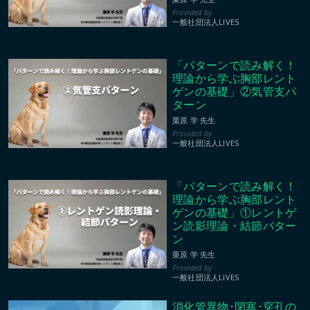
01:02:47
一般社団法人LIVES
「パターンで読み解く！
理論から学ぶ胸部レント
ゲンの基礎」②気管支パ
ターン
栗原 学 先生
00:57:46
一般社団法人LIVES
「パターンで読み解く！
理論から学ぶ胸部レント
ゲンの基礎」①レントゲ
ン読影理論・結節パター
ン
栗原 学 先生
01:01:35
一般社団法人LIVES
消化管異物･閉塞･穿孔の