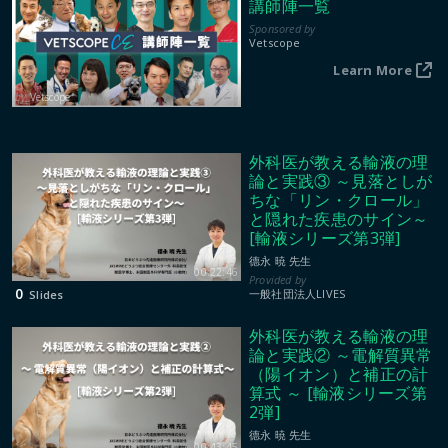
講師陣一覧
Vetscope
Learn More
Vetscope
外科医が教える輸液の理
論と実践③ ～見落としが
ちな「リン・クロール」
と隠れた疾患のサイン～
[輸液シリーズ第3弾]
德永 暁 先生
00:22:46
0
一般社団法人LIVES
Slides
外科医が教える輸液の理
論と実践② ～電解質異常
（陽イオン）と補正の計
算式 ～ [輸液シリーズ第
2弾]
德永 暁 先生
00:43:45