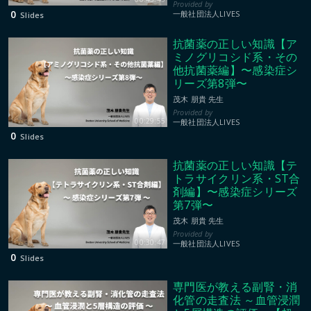
0
一般社団法人LIVES
Slides
抗菌薬の正しい知識【ア
ミノグリコシド系・その
他抗菌薬編】〜感染症シ
リーズ第8弾〜
茂木 朋貴 先生
00:29:55
一般社団法人LIVES
0
Slides
抗菌薬の正しい知識【テ
トラサイクリン系・ST合
剤編】〜感染症シリーズ
第7弾〜
茂木 朋貴 先生
00:30:47
一般社団法人LIVES
0
Slides
専門医が教える副腎・消
化管の走査法 ～血管浸潤