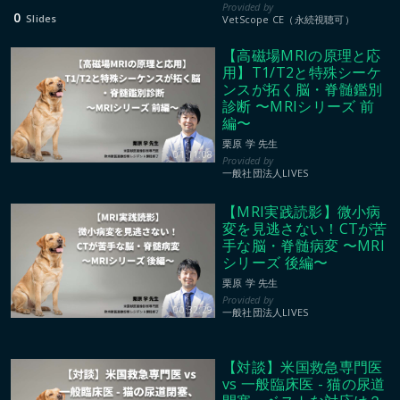
0
Slides
VetScope CE（永続視聴可）
【高磁場MRIの原理と応
用】T1/T2と特殊シーケ
ンスが拓く脳・脊髄鑑別
診断 〜MRIシリーズ 前
編〜
栗原 学 先生
01:11:08
一般社団法人LIVES
【MRI実践読影】微小病
変を見逃さない！CTが苦
手な脳・脊髄病変 〜MRI
シリーズ 後編〜
栗原 学 先生
00:32:29
一般社団法人LIVES
【対談】米国救急専門医
vs 一般臨床医 - 猫の尿道