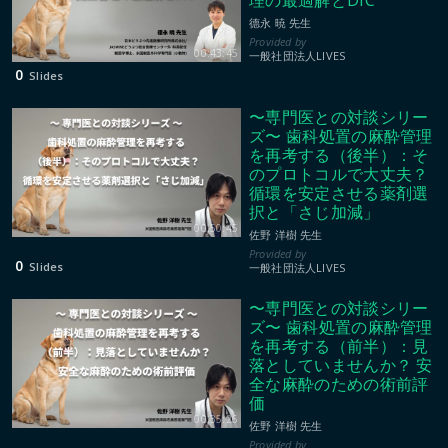
德永 暁 先生
00:43:45
一般社団法人LIVES
0
Slides
〜専門医との対談シリー
ズ〜 歯科処置の麻酔管理
を再考する（後半）：そ
のプロトコルで大丈夫？
循環を安定させる薬剤選
択と「さじ加減」
00:50:45
佐野 洋樹 先生
0
Slides
一般社団法人LIVES
〜専門医との対談シリー
ズ〜 歯科処置の麻酔管理
を再考する（前半）：見
落としていませんか？ 安
全な麻酔のための術前評
価
00:35:26
佐野 洋樹 先生