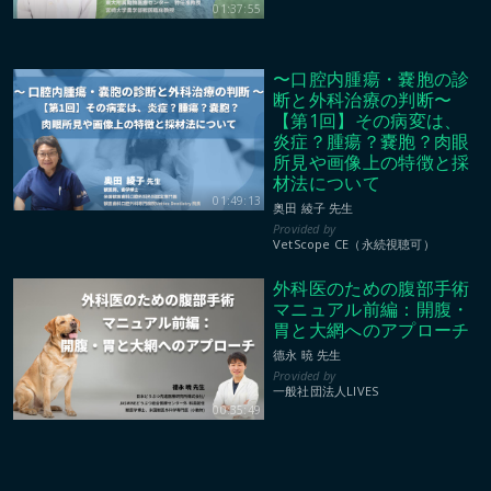
01:37:55
〜口腔内腫瘍・嚢胞の診
断と外科治療の判断〜
【第1回】その病変は、
炎症？腫瘍？嚢胞？肉眼
所見や画像上の特徴と採
材法について
01:49:13
奥田 綾子 先生
VetScope CE（永続視聴可）
外科医のための腹部手術
マニュアル前編：開腹・
胃と大網へのアプローチ
德永 暁 先生
一般社団法人LIVES
00:35:49