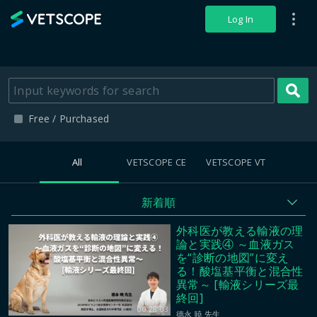
VETSCOPE
Log In
S
Free / Purchased
All
VETSCOPE CE
VETSCOPE VT
新着順
外科医が教える輸液の理
論と実践④ ～血液ガス
を“診断の地図”に変え
る！酸塩基平衡と混合性
異常～ [輸液シリーズ最
終回]
00:28:03
德永 暁 先生