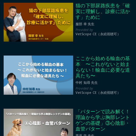
猫の下部尿路疾患を「確
実に理解し、診療に活か
す」ために
服部 幸 先生
VetScope CE（永続視聴可）
ここから始める輸血の基
本 〜これがないと始ま
らない！輸血に必要な道
具たち〜
中村 知尋 先生
VetScope CE（永続視聴可）
「パターンで読み解く！
理論から学ぶ胸部レント
ゲンの基礎」③心陰影・
血管パターン
栗原 学 先生