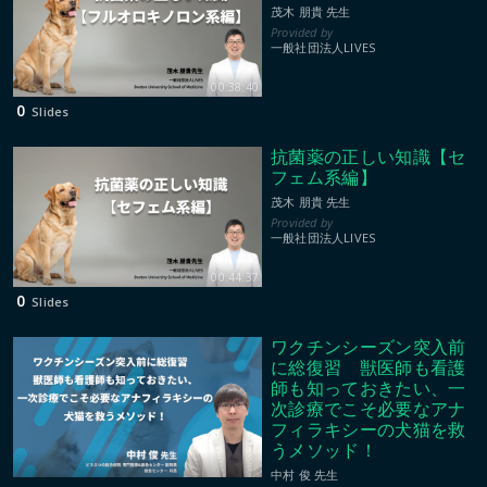
茂木 朋貴 先生
一般社団法人LIVES
00:38:40
0
Slides
抗菌薬の正しい知識【セ
フェム系編】
茂木 朋貴 先生
一般社団法人LIVES
00:44:37
0
Slides
ワクチンシーズン突入前
に総復習 獣医師も看護
師も知っておきたい、一
次診療でこそ必要なアナ
フィラキシーの犬猫を救
うメソッド！
中村 俊 先生