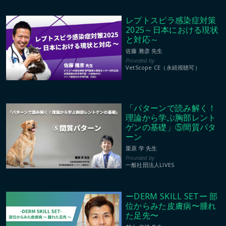
レプトスピラ感染症対策
2025～日本における現状
と対応～
佐藤 雅彦 先生
VetScope CE（永続視聴可）
「パターンで読み解く！
理論から学ぶ胸部レント
ゲンの基礎」⑤間質パタ
ーン
栗原 学 先生
00:50:05
一般社団法人LIVES
ーDERM SKILL SETー 部
位からみた皮膚病〜腫れ
た足先〜