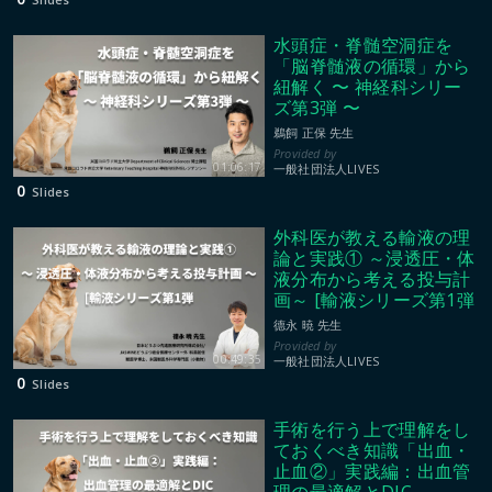
水頭症・脊髄空洞症を
「脳脊髄液の循環」から
紐解く 〜 神経科シリー
ズ第3弾 〜
鵜飼 正保 先生
01:06:17
一般社団法人LIVES
0
Slides
外科医が教える輸液の理
論と実践① ～浸透圧・体
液分布から考える投与計
画～ [輸液シリーズ第1弾
德永 暁 先生
00:49:35
一般社団法人LIVES
0
Slides
手術を行う上で理解をし
ておくべき知識「出血・
止血②」実践編：出血管
理の最適解とDIC