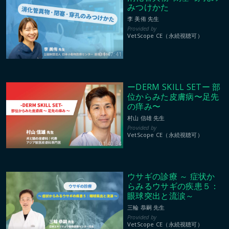
みつけかた
李 美侑 先生
VetScope CE（永続視聴可）
01:47:41
ーDERM SKILL SETー 部
位からみた皮膚病〜足先
の痒み〜
村山 信雄 先生
VetScope CE（永続視聴可）
01:40:34
ウサギの診療 ～ 症状か
らみるウサギの疾患５：
眼球突出と流涙～
三輪 恭嗣 先生
VetScope CE（永続視聴可）