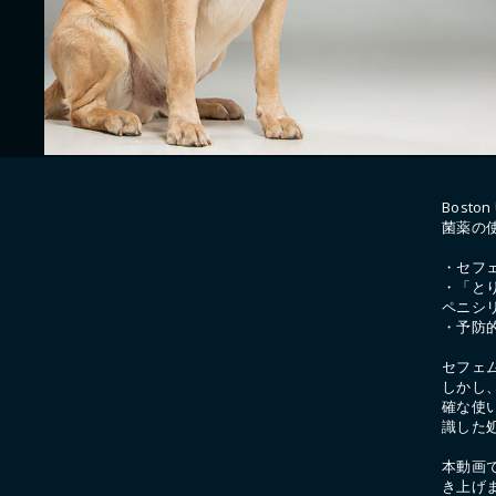
Bosto
菌薬の
・セフ
・「と
ペニシ
・予防
セフェ
しかし、
確な使
識した
本動画
き上げ