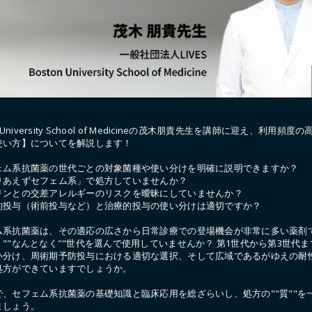
n University School of Medicineの茂木朋貴先生を講師に迎え、利用頻度
使い方】についてを解説します！
ェム系抗菌薬の世代ごとの対象菌種や使い分けを明確に説明できますか？
りあえずセフェム系」で処方していませんか？
リンとの交差アレルギーのリスクを曖昧にしていませんか？
的投与（術前投与など）と治療的投与の使い分けは適切ですか？
ム系抗菌薬は、その適応の広さから日常診療での登場機会が非常に多い薬剤
""なんとなく""世代を選んで使用していませんか？ 第1世代から第3世代
い分け、周術期予防投与における適切な選択、そして広域であるがゆえの耐
処方ができていますでしょうか。
で、セフェム系抗菌薬の基礎知識と臨床応用を総ざらいし、処方の""質""を
ましょう。