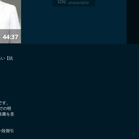
unavailable
44:37
の高い【抗
です。
までの明
性菌を意
一段階引