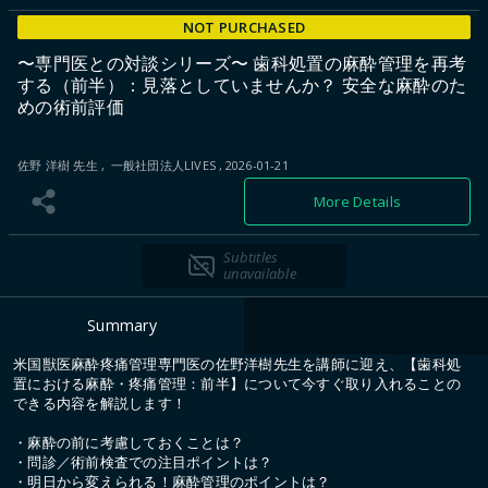
NOT PURCHASED
〜専門医との対談シリーズ〜 歯科処置の麻酔管理を再考
する（前半）：見落としていませんか？ 安全な麻酔のた
めの術前評価
佐野 洋樹 先生
一般社団法人LIVES
2026-01-21
More Details
Subtitles
unavailable
Summary
米国獣医麻酔疼痛管理専門医の佐野洋樹先生を講師に迎え、【歯科処
置における麻酔・疼痛管理：前半】について今すぐ取り入れることの
できる内容を解説します！
・麻酔の前に考慮しておくことは？
・問診／術前検査での注目ポイントは？
・明日から変えられる！麻酔管理のポイントは？