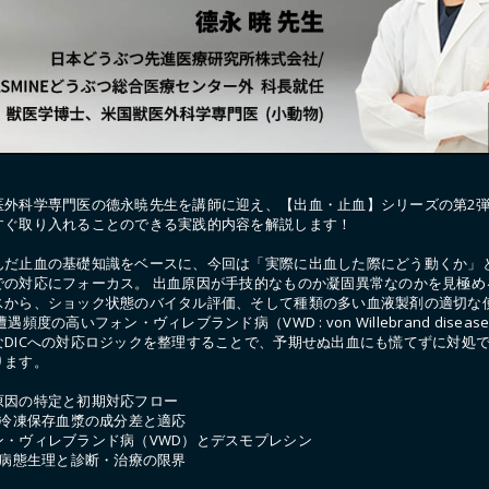
医外科学専門医の德永暁先生を講師に迎え、【出血・止血】シリーズの第2
すぐ取り入れることのできる実践的内容を解説します！
んだ止血の基礎知識をベースに、今回は「実際に出血した際にどう動くか」
での対応にフォーカス。 出血原因が手技的なものか凝固異常なのかを見極め
スから、ショック状態のバイタル評価、そして種類の多い血液製剤の適切な
遇頻度の高いフォン・ヴィレブランド病（VWD : von Willebrand disea
なDICへの対応ロジックを整理することで、予期せぬ出血にも慌てずに対処
ります。
原因の特定と初期対応フロー
と冷凍保存血漿の成分差と適応
ン・ヴィレブランド病（VWD）とデスモプレシン
の病態生理と診断・治療の限界