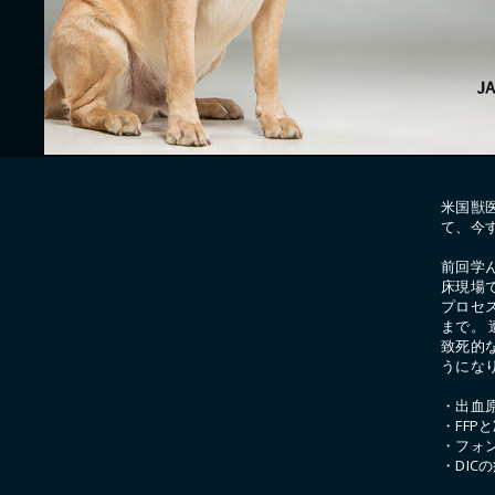
米国獣
て、今
前回学
床現場
プロセ
まで。 遭
致死的
うにな
・出血
・FFP
・フォ
・DIC