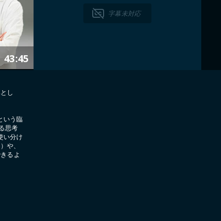
字幕未対応
43:45
弾とし
という臨
る思考
使い分け
se）や、
できるよ