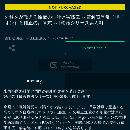
NOT PURCHASED
外科医が教える輸液の理論と実践② ～電解質異常（陽イ
オン）と補正の計算式 ～ [輸液シリーズ第2弾]
德永 暁 先生
一般社団法人LIVES
2026-04-01
More Details
Subtitles
unavailable
Summary
米国獣医外科学専門医の德永暁先生を講師に迎え、
好評の【輸液療法シリーズ】第2弾をお届けします！
今回は「電解質異常（陽イオン編）」について。 日常診療で遭遇する
高カリウム血症や低ナトリウム血症。その補正速度や添加量の計算に
不安はありませんか？ 今回はNa、K、Ca、Mgといった陽イオンの生理
学的調節メカニズム（RAASなど）から、実際の臨床現場での安全な補
正速度、緊急時の対応プロトコルまでを詳説します。