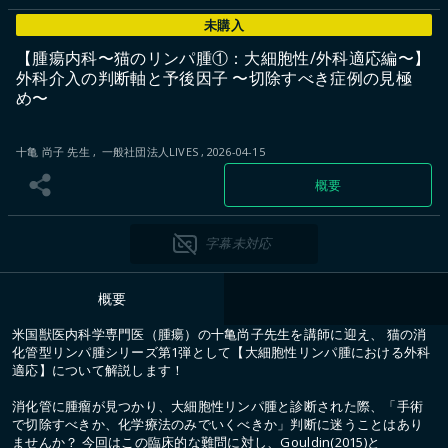
未購入
【腫瘍内科〜猫のリンパ腫①：大細胞性/外科適応編〜】
外科介入の判断軸と予後因子 〜切除すべき症例の見極
め〜
十亀 尚子 先生
一般社団法人LIVES
2026-04-15
概要
字幕未対応
概要
米国獣医内科学専門医（腫瘍）の十亀尚子先生を講師に迎え、 猫の消
化管型リンパ腫シリーズ第1弾として【大細胞性リンパ腫における外科
適応】について解説します！
消化管に腫瘤が見つかり、大細胞性リンパ腫と診断された際、「手術
で切除すべきか、化学療法のみでいくべきか」判断に迷うことはあり
ませんか？ 今回はこの臨床的な難問に対し、Gouldin(2015)と