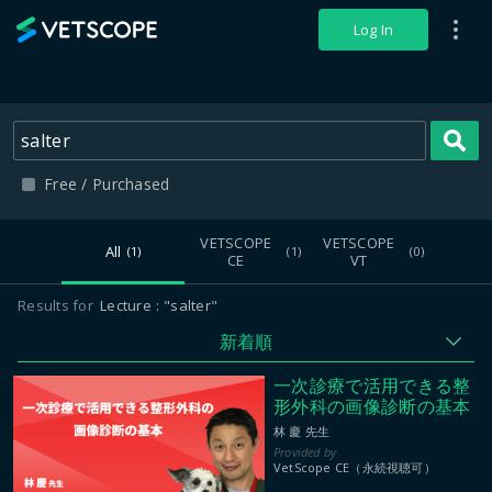
VETSCOPE
Log In
S
Free / Purchased
VETSCOPE
VETSCOPE
All
(1)
(1)
(0)
CE
VT
Results for
Lecture
"salter"
新着順
一次診療で活用できる整
形外科の画像診断の基本
林 慶 先生
VetScope CE（永続視聴可）