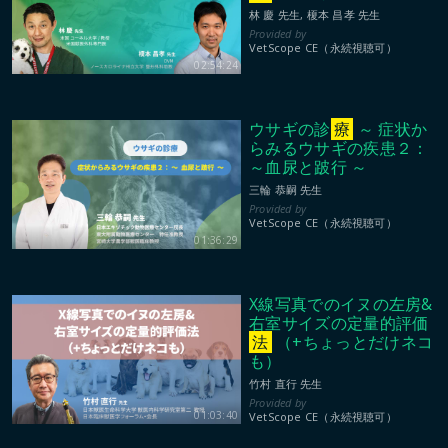
林 慶 先生, 榎本 昌孝 先生
VetScope CE（永続視聴可）
02:54:24
ウサギの診
療
～ 症状か
らみるウサギの疾患２：
～血尿と跛行 ～
三輪 恭嗣 先生
VetScope CE（永続視聴可）
01:36:29
X線写真でのイヌの左房&
右室サイズの定量的評価
法
（+ちょっとだけネコ
も）
竹村 直行 先生
01:03:40
VetScope CE（永続視聴可）