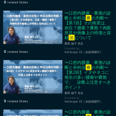
0
related Slides
〜口腔内腫瘍・嚢胞の診
断と外科治
療
の判断〜
【第1回】その病変は、
炎症？腫瘍？嚢胞？肉眼
所見や画像上の特徴と採
材
法
について
01:49:13
奥田 綾子 先生
0
related Slides
VetScope CE（永続視聴可）
〜口腔内腫瘍・嚢胞の診
断と外科治
療
の判断〜
【第2回】イヌやネコに
発生の多い腫瘍や嚢胞
で、 診断上注意すべき
ポイント
奥田 綾子 先生
0
related Slides
VetScope CE（永続視聴可）
〜口腔内腫瘍・嚢胞の診