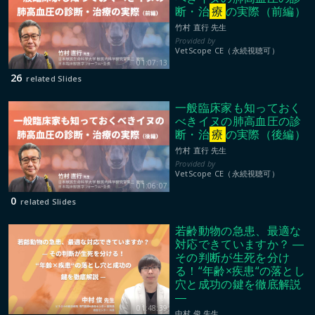
断・治
療
の実際（前編）
竹村 直行 先生
VetScope CE（永続視聴可）
01:07:13
26
related Slides
一般臨床家も知っておく
べきイヌの肺高血圧の診
断・治
療
の実際（後編）
竹村 直行 先生
VetScope CE（永続視聴可）
01:06:07
0
related Slides
若齢動物の急患、最適な
対応できていますか？ ―
その判断が生死を分け
る！“年齢×疾患“の落とし
穴と成功の鍵を徹底解説
―
01:48:39
中村 俊 先生