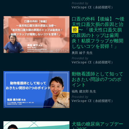
VetScope CE（永続視聴可）
口蓋の外科【後編】 〜後
天性口蓋欠損の原因と治
療
〜 「後天性口蓋欠損
の原因のトップは歯周
炎！粘膜フラップが離開
しないコツを習得！」
01:51:24
奥田 綾子 先生
VetScope CE（永続視聴可）
動物看護師として知って
おきたい問診の7つのポ
イント
福島 建次郎 先生
VetScope CE（永続視聴可）
01:08:59
犬猫の糖尿病アップデー