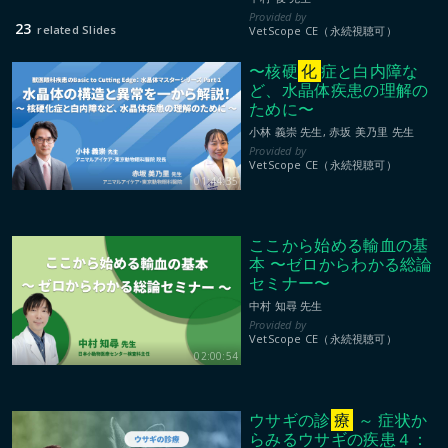
23
related Slides
VetScope CE（永続視聴可）
〜核硬
化
症と白内障な
ど、水晶体疾患の理解の
ために〜
小林 義崇 先生, 赤坂 美乃里 先生
VetScope CE（永続視聴可）
01:44:35
ここから始める輸血の基
本 〜ゼロからわかる総論
セミナー〜
中村 知尋 先生
VetScope CE（永続視聴可）
02:00:54
ウサギの診
療
～ 症状か
らみるウサギの疾患４：