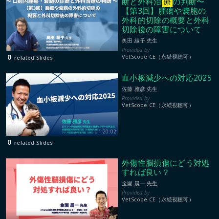
断と外科治
療
の判断〜
【第3回】腫瘍や嚢胞の
外科的切除の概要と外科
切除後の障害について
奥田 綾子 先生
0
VetScope CE（永続視聴可）
related Slides
血小板減少への対応2025
佐藤 雅彦 先生
VetScope CE（永続視聴可）
01:20:02
0
related Slides
外傷性脳損傷にどう対処
すれば良い？
金園 晨一 先生
VetScope CE（永続視聴可）
01:47:03