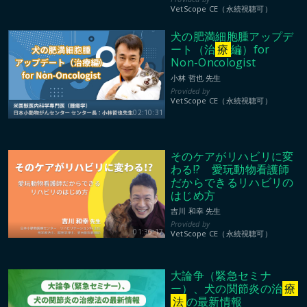
VetScope CE（永続視聴可）
犬の肥満細胞腫アップデ
ート（治
療
編）for
Non-Oncologist
小林 哲也 先生
VetScope CE（永続視聴可）
02:10:31
そのケアがリハビリに変
わる!? 愛玩動物看護師
だからできるリハビリの
はじめ方
吉川 和幸 先生
01:30:17
VetScope CE（永続視聴可）
大論争（緊急セミナ
ー）、犬の関節炎の治
療
法
の最新情報