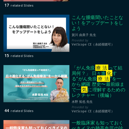
17
related Slides
こんな腫瘍聞いたことな
い！をアップデートをし
よう
賀川 由美子 先生
VetScope CE（永続視聴可）
01:39:13
15
related Slides
「がん免疫
療
法
って結
局何？」 日々進
化
す
る”がん免疫
療
法
”を一
から網羅 歴史〜最前線ま
で一
気
に理解するための
レクチャー（後編）
01:17:26
水野 拓也 先生
44
related Slides
VetScope CE（永続視聴可）
一般臨床家も知っておく
べきイヌの肺高血圧の診