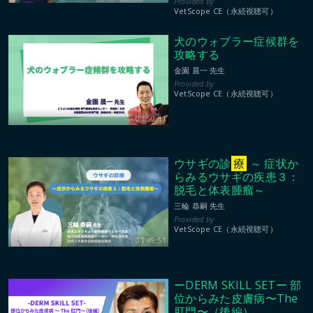
VetScope CE（永続視聴可）
犬のウォブラー症候群を
攻略する
金園 晨一 先生
VetScope CE（永続視聴可）
01:50:11
ウサギの診
療
～ 症状か
らみるウサギの疾患３：
脱毛と体表腫瘤～
三輪 恭嗣 先生
VetScope CE（永続視聴可）
01:49:51
ーDERM SKILL SETー 部
位からみた皮膚病〜The
肛門〜（後編）