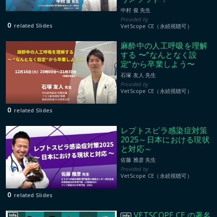
中村 俊 先生
0
related Slides
VetScope CE（永続視聴可）
麻酔中の人工呼吸を理解
する 〜“なんとなく設
定“から卒業しよう〜
石塚 友人 先生
VetScope CE（永続視聴可）
0
related Slides
レプトスピラ感染症対策
2025～日本における現状
と対応～
佐藤 雅彦 先生
VetScope CE（永続視聴可）
0
related Slides
VETSCOPE CE の著名