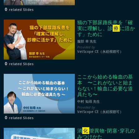
0
related Slides
猫の下部尿路疾患を「確
実に理解し、診
療
に活か
す」ために
服部 幸 先生
VetScope CE（永続視聴可）
0
related Slides
ここから始める輸血の基
本 〜これがないと始ま
らない！輸血に必要な道
具たち〜
中村 知尋 先生
VetScope CE（永続視聴可）
0
related Slides
消
化
管異物･閉塞･穿孔の
みつけかた