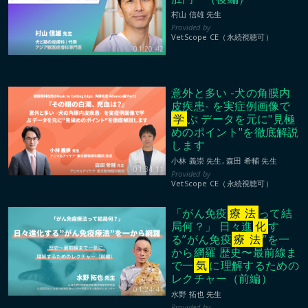
村山 信雄 先生
VetScope CE（永続視聴可）
01:20:42
意外と多い -犬の角膜内
皮疾患- を実症例画像で
学
ぶ データを元に"見極
めのポイント"を徹底解説
します
小林 義崇 先生, 森田 希輔 先生
01:34:11
VetScope CE（永続視聴可）
「がん免疫
療
法
って結
局何？」 日々進
化
す
る”がん免疫
療
法
”を一
から網羅 歴史〜最前線ま
で一
気
に理解するための
レクチャー（前編）
01:24:41
水野 拓也 先生