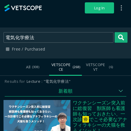
VETSCOPE
Log In
S
Free / Purchased
VETSCOPE
VETSCOPE
All
(308)
(268)
(6)
CE
VT
Results for
Lecture
"電気化学療法"
新着順
ワクチンシーズン突入前
に総復習 獣医師も看護
師も知っておきたい、一
次診
療
でこそ必要なアナ
フィラキシーの犬猫を救
うメソッド！