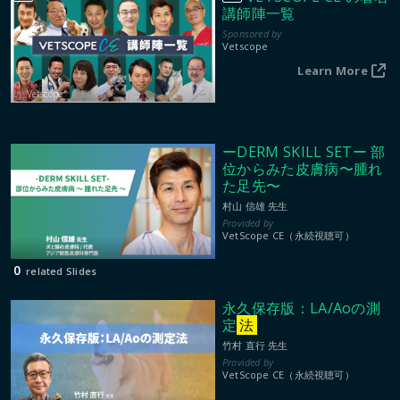
講師陣一覧
Vetscope
Learn More
Vetscope
ーDERM SKILL SETー 部
位からみた皮膚病〜腫れ
た足先〜
村山 信雄 先生
VetScope CE（永続視聴可）
0
related Slides
永久保存版：LA/Aoの測
定
法
竹村 直行 先生
VetScope CE（永続視聴可）