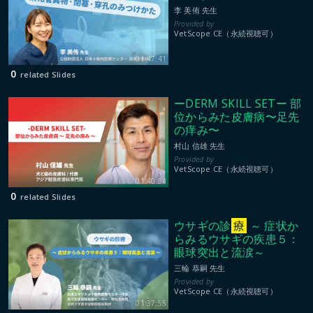
李 美侑 先生
VetScope CE（永続視聴可）
01:47:41
0
related Slides
ーDERM SKILL SETー 部
位からみた皮膚病〜足先
の痒み〜
村山 信雄 先生
VetScope CE（永続視聴可）
01:40:34
0
related Slides
ウサギの診
療
～ 症状か
らみるウサギの疾患５：
眼球突出と流涙～
三輪 恭嗣 先生
VetScope CE（永続視聴可）
01:37:55