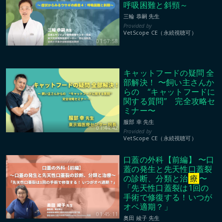
呼吸困難と斜頸～
三輪 恭嗣 先生
VetScope CE（永続視聴可）
01:57:58
キャットフードの疑問 全
部解決！ 〜飼い主さんか
らの “キャットフードに
関する質問” 完全攻略セ
ミナー〜
服部 幸 先生
01:44:42
VetScope CE（永続視聴可）
口蓋の外科【前編】 〜口
蓋の発生と先天性口蓋裂
の診断、分類と治
療
〜
「先天性口蓋裂は1回の
手術で修復する！いつが
オペ適期？」
01:45:11
奥田 綾子 先生