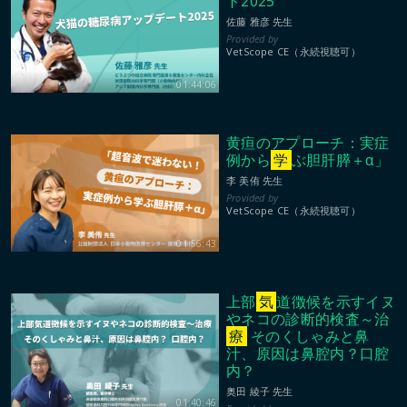
ト2025
佐藤 雅彦 先生
VetScope CE（永続視聴可）
01:44:06
黄疸のアプローチ：実症
例から
学
ぶ胆肝膵＋α」
李 美侑 先生
VetScope CE（永続視聴可）
01:56:43
上部
気
道徴候を示すイヌ
やネコの診断的検査～治
療
そのくしゃみと鼻
汁、原因は鼻腔内？口腔
内？
奥田 綾子 先生
01:40:46