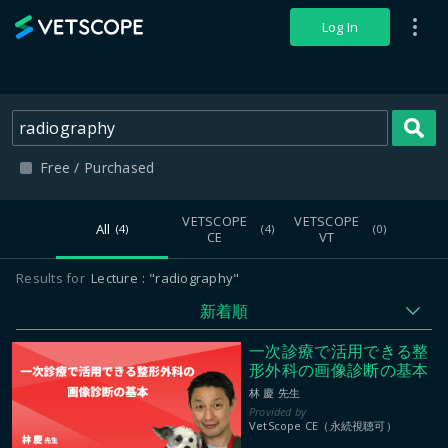
VETSCOPE
Log In
S
Free / Purchased
VETSCOPE
VETSCOPE
All
(4)
(4)
(0)
CE
VT
Results for
Lecture
"radiography"
新着順
一次診療で活用できる整
形外科の画像診断の基本
林 慶 先生
VetScope CE（永続視聴可）