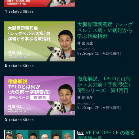
02:35:38
1
related Slides
大腿骨頭壊死症（レッグ
ペルテス病）の病理から
学ぶ治療指針
林 慶 先生
VetScope CE（永続視聴可）
02:09:52
6
related Slides
徹底解説、TPLOとは何
か（犬の前十字靭帯症）
3回シリーズ 第1回目
林 慶 先生
VetScope CE（永続視聴可）
02:11:41
5
related Slides
VETSCOPE CE の著名
講師陣一覧