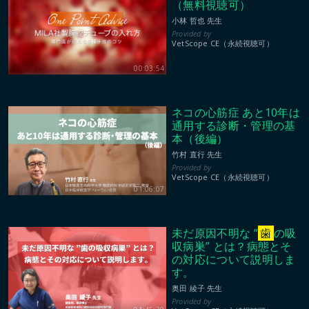
（無料視聴可）
小林 哲也 先生
VetScope CE（永続視聴可）
00:03:54
ネコの心筋症 あと10年は
通用する診断・管理の基
本（後編）
竹村 直行 先生
VetScope CE（永続視聴可）
01:06:07
未だ原因不明な ”
歯
の吸
収病巣” とは？病態とそ
の対応について説明しま
す。
奥田 綾子 先生