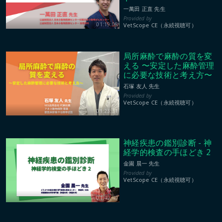
一萬田 正直 先生
01:19:08
VetScope CE（永続視聴可）
局所麻酔で麻酔の質を変
える 〜安定した麻酔管理
に必要な技術と考え方〜
石塚 友人 先生
VetScope CE（永続視聴可）
01:23:31
神経疾患の鑑別診断 - 神
経学的検査の手ほどき 2
金園 晨一 先生
VetScope CE（永続視聴可）
01:40:40