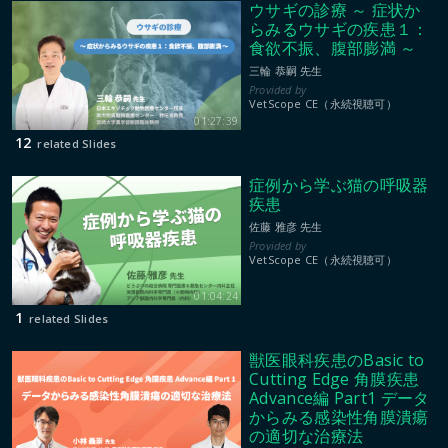
ウサギの診療 ～ 症状か
らみるウサギの疾患１：
食欲不振、腹部膨満 ～
三輪 恭嗣 先生
VetScope CE（永続視聴可）
01:27:39
12
related Slides
症例から学ぶ猫の呼吸器
疾患
佐藤 雅彦 先生
VetScope CE（永続視聴可）
01:04:24
1
related Slides
獣医眼科疾患のBasic to
Cutting Edge 角膜疾患
Advance編 Part1 データ
からみる感染性角膜潰瘍
の適切な治療法