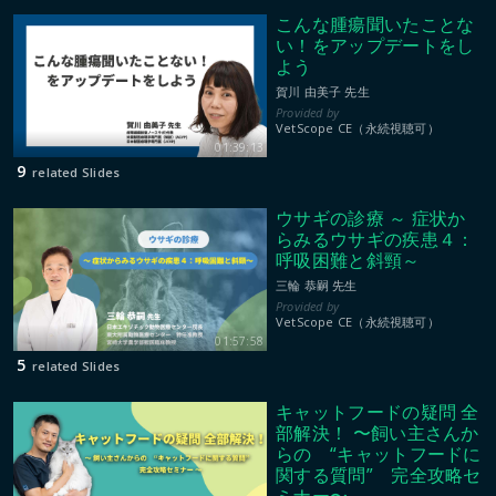
こんな腫瘍聞いたことな
い！をアップデートをし
よう
賀川 由美子 先生
VetScope CE（永続視聴可）
01:39:13
9
related Slides
ウサギの診療 ～ 症状か
らみるウサギの疾患４：
呼吸困難と斜頸～
三輪 恭嗣 先生
VetScope CE（永続視聴可）
01:57:58
5
related Slides
キャットフードの疑問 全
部解決！ 〜飼い主さんか
らの “キャットフードに
関する質問” 完全攻略セ
ミナー〜