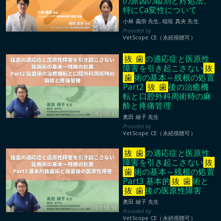
の原因の鑑別と対処法、
特にCa変性について
小林 義崇 先生, 稲垣 真央 先生
01:53:02
VetScope CE（永続視聴可）
抜
歯
の適応症と医原性
障害を引き起こさない
抜
歯
術の基本～残根の処置
Part2
抜
歯
後の治癒機
転と口腔外科周術時の麻
酔と疼痛管理
02:05:35
奥田 綾子 先生
VetScope CE（永続視聴可）
抜
歯
の適応症と医原性
障害を引き起こさない
抜
歯
術の基本～残根の処置
Part3 基本的
抜
歯
術と
抜
歯
後の医原性障害
奥田 綾子 先生
01:58:56
VetScope CE（永続視聴可）