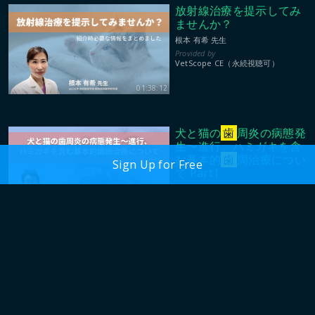
放射線治療を提示してみ
ませんか？
根本 有希 先生
VetScope CE（永続視聴可）
01:38:12
犬と猫の
歯
周炎の病態発
生〜進行、ハミガキを含
む基本的
歯
周治療につい
Sign Up for Free
て Part1
奥田 綾子 先生
01:55:34
VetScope CE（永続視聴可）
犬と猫の
歯
周炎の病態発
生〜進行、ハミガキを含
む基本的
歯
周治療につい
て Part2
奥田 綾子 先生