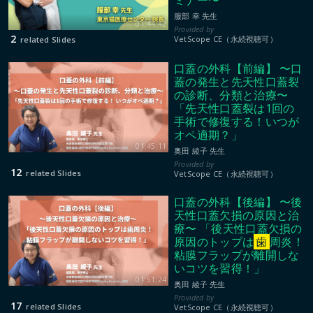
服部 幸 先生
01:44:42
2
VetScope CE（永続視聴可）
related Slides
口蓋の外科【前編】 〜口
蓋の発生と先天性口蓋裂
の診断、分類と治療〜
「先天性口蓋裂は1回の
手術で修復する！いつが
オペ適期？」
01:45:11
奥田 綾子 先生
12
related Slides
VetScope CE（永続視聴可）
口蓋の外科【後編】 〜後
天性口蓋欠損の原因と治
療〜 「後天性口蓋欠損の
原因のトップは
歯
周炎！
粘膜フラップが離開しな
いコツを習得！」
01:51:24
奥田 綾子 先生
17
related Slides
VetScope CE（永続視聴可）