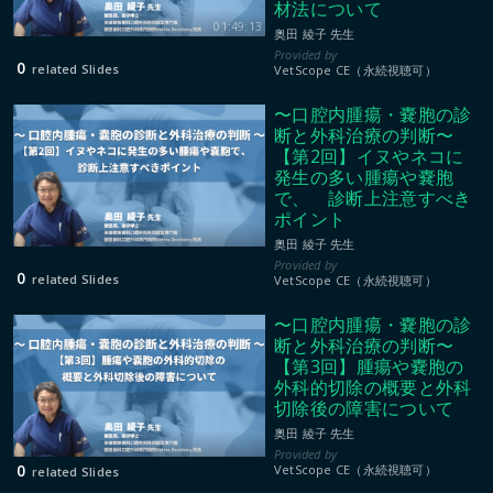
材法について
01:49:13
奥田 綾子 先生
0
related Slides
VetScope CE（永続視聴可）
〜口腔内腫瘍・嚢胞の診
断と外科治療の判断〜
【第2回】イヌやネコに
発生の多い腫瘍や嚢胞
で、 診断上注意すべき
ポイント
奥田 綾子 先生
0
related Slides
VetScope CE（永続視聴可）
〜口腔内腫瘍・嚢胞の診
断と外科治療の判断〜
【第3回】腫瘍や嚢胞の
外科的切除の概要と外科
切除後の障害について
奥田 綾子 先生
0
VetScope CE（永続視聴可）
related Slides