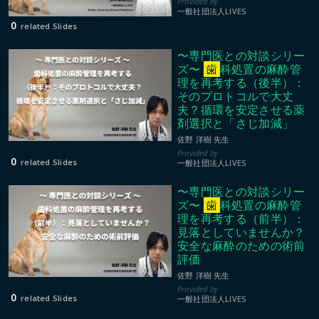
00:30:47
一般社団法人LIVES
0
related Slides
〜専門医との対談シリー
ズ〜
歯
科処置の麻酔管
理を再考する（後半）：
そのプロトコルで大丈
夫？循環を安定させる薬
剤選択と「さじ加減」
00:50:45
佐野 洋樹 先生
0
related Slides
一般社団法人LIVES
〜専門医との対談シリー
ズ〜
歯
科処置の麻酔管
理を再考する（前半）：
見落としていませんか？
安全な麻酔のための術前
評価
00:35:26
佐野 洋樹 先生
0
related Slides
一般社団法人LIVES