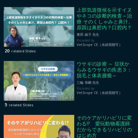
上部気道徴候を示すイヌ
やネコの診断的検査～治
療 そのくしゃみと鼻汁、
原因は鼻腔内？口腔内？
奥田 綾子 先生
01:40:46
VetScope CE（永続視聴可）
20
related Slides
ウサギの診療 ～ 症状か
らみるウサギの疾患３：
脱毛と体表腫瘤～
三輪 恭嗣 先生
VetScope CE（永続視聴可）
01:49:51
5
related Slides
そのケアがリハビリに変
わる!? 愛玩動物看護師
だからできるリハビリの
はじめ方