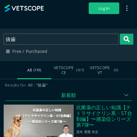
VETSCOPE
Log In
S
Free / Purchased
VETSCOPE
VETSCOPE
All
(110)
(107)
(0)
CE
VT
Results for
All
"抜歯"
新着順
抗菌薬の正しい知識【テ
トラサイクリン系・ST合
剤編】〜感染症シリーズ
第7弾〜
茂木 朋貴 先生