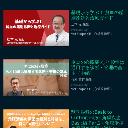
基礎から学ぶ！ 貧血の鑑
別診断と治療ガイド
辻本 元 先生
VetScope CE（永続視聴可）
02:02:38
ネコの心筋症 あと10年は
通用する診断・管理の基
本（中編）
竹村 直行 先生
VetScope CE（永続視聴可）
00:56:36
獣医眼科のBasic to
Cutting Edge: 角膜疾患
Basic編 Part2 - 角膜潰瘍