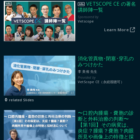
VETSCOPE CE の著名
講師陣一覧
Vetscope
Learn More
Vetscope
消化管異物･閉塞･穿孔の
みつけかた
李 美侑 先生
VetScope CE（永続視聴可）
01:47:41
0
related Slides
〜口腔内腫瘍・嚢胞の診
断と外科治療の判断〜
【第1回】その病変は、
炎症？腫瘍？嚢胞？肉眼
所見や画像上の特徴と採