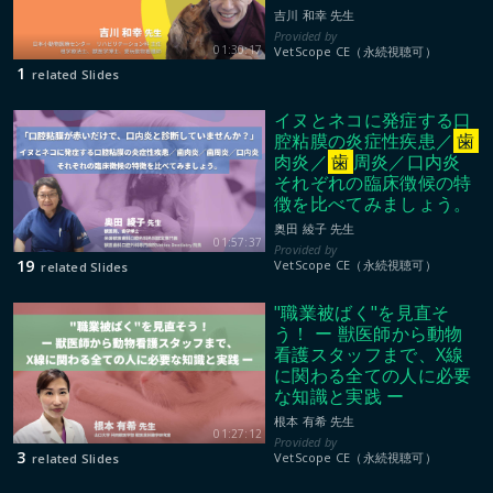
吉川 和幸 先生
01:30:17
VetScope CE（永続視聴可）
1
related Slides
イヌとネコに発症する口
腔粘膜の炎症性疾患／
歯
肉炎／
歯
周炎／口内炎
それぞれの臨床徴候の特
徴を比べてみましょう。
奥田 綾子 先生
01:57:37
19
VetScope CE（永続視聴可）
related Slides
"職業被ばく"を見直そ
う！ ー 獣医師から動物
看護スタッフまで、X線
に関わる全ての人に必要
な知識と実践 ー
根本 有希 先生
01:27:12
3
VetScope CE（永続視聴可）
related Slides