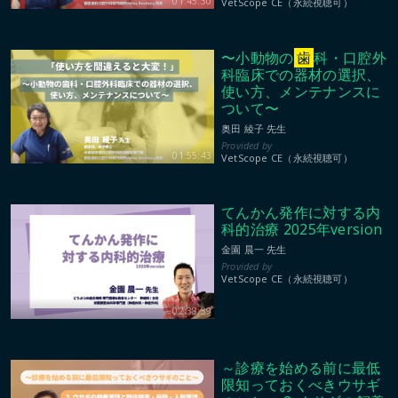
01:45:30
VetScope CE（永続視聴可）
〜小動物の
歯
科・口腔外
科臨床での器材の選択、
使い方、メンテナンスに
ついて〜
奥田 綾子 先生
01:55:43
VetScope CE（永続視聴可）
てんかん発作に対する内
科的治療 2025年version
金園 晨一 先生
VetScope CE（永続視聴可）
02:38:39
～診療を始める前に最低
限知っておくべきウサギ