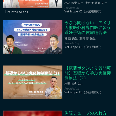
小林 義崇 先生, 宇佐美 研介 先生
01:41:25
1
VetScope CE（永続視聴可）
related Slides
今さら聞けない、アメリ
カ獣医外科専門医に習う
避妊手術の皮膚縫合法
林 慶 先生, 藤田 淳 先生
VetScope CE（永続視聴可）
02:03:42
【概要ボタンより質問可
能】基礎から学ぶ免疫抑
制療法（2）
水野 拓也 先生
VetScope CE（永続視聴可）
01:32:36
胸腔チューブの入れ方