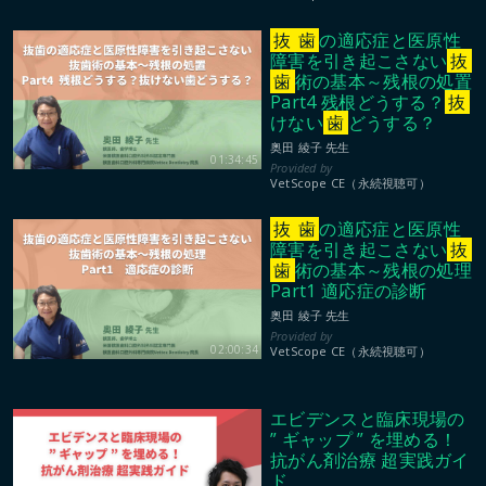
抜
歯
の適応症と医原性
障害を引き起こさない
抜
歯
術の基本～残根の処置
Part4 残根どうする？
抜
けない
歯
どうする？
奥田 綾子 先生
01:34:45
VetScope CE（永続視聴可）
抜
歯
の適応症と医原性
障害を引き起こさない
抜
歯
術の基本～残根の処理
Part1 適応症の診断
奥田 綾子 先生
02:00:34
VetScope CE（永続視聴可）
エビデンスと臨床現場の
” ギャップ ” を埋める！
抗がん剤治療 超実践ガイ
ド