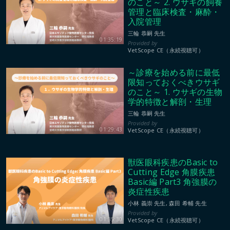
のこと～ 2. ウサギの飼養
管理と臨床検査・麻酔・
入院管理
三輪 恭嗣 先生
01:35:19
VetScope CE（永続視聴可）
～診療を始める前に最低
限知っておくべきウサギ
のこと～ 1. ウサギの生物
学的特徴と解剖・生理
三輪 恭嗣 先生
01:29:43
VetScope CE（永続視聴可）
獣医眼科疾患のBasic to
Cutting Edge 角膜疾患
Basic編 Part3 角強膜の
炎症性疾患
小林 義崇 先生, 森田 希輔 先生
01:35:30
VetScope CE（永続視聴可）