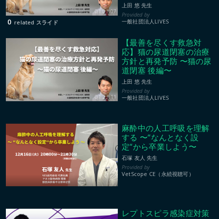
上田 悠 先生
01:01:07
0
一般社団法人LIVES
related スライド
【最善を尽くす救急対
応】猫の尿道閉塞の治療
方針と再発予防 〜猫の尿
道閉塞 後編〜
上田 悠 先生
01:23:11
一般社団法人LIVES
麻酔中の人工呼吸を理解
する 〜“なんとなく設
定“から卒業しよう〜
石塚 友人 先生
VetScope CE（永続視聴可）
レプトスピラ感染症対策