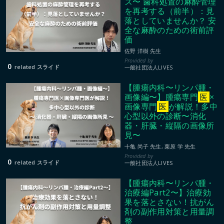
ズ〜 歯科処置の麻酔管理
を再考する（前半）：見
落としていませんか？ 安
全な麻酔のための術前評
価
00:35:26
佐野 洋樹 先生
0
related スライド
一般社団法人LIVES
【腫瘍内科〜リンパ腫・
画像編〜】腫瘍専門
医
×
画像専門
医
が解説！多中
心型以外の診断〜消化
器・肝臓・縦隔の画像所
見〜
00:51:55
十亀 尚子 先生, 栗原 学 先生
0
related スライド
一般社団法人LIVES
【腫瘍内科〜リンパ腫・
治療編Part2〜】治療効
果を落とさない！抗がん
剤の副作用対策と用量調
整