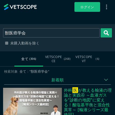
VETSCOPE
ログイン
未購入動画を除く
VETSCOPE
VETSCOPE
全て
(306)
(268)
(6)
CE
VT
検索対象
全て
"獣医癌学会"
新着順
外科
医
が教える輸液の理
論と実践④ ～血液ガス
を“診断の地図”に変え
る！酸塩基平衡と混合性
異常～ [輸液シリーズ最
終回]