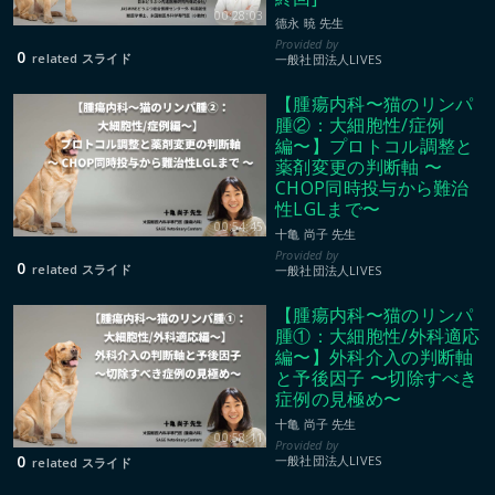
00:28:03
德永 暁 先生
0
related スライド
一般社団法人LIVES
【腫瘍内科〜猫のリンパ
腫②：大細胞性/症例
編〜】プロトコル調整と
薬剤変更の判断軸 〜
CHOP同時投与から難治
性LGLまで〜
00:54:45
十亀 尚子 先生
0
related スライド
一般社団法人LIVES
【腫瘍内科〜猫のリンパ
腫①：大細胞性/外科適応
編〜】外科介入の判断軸
と予後因子 〜切除すべき
症例の見極め〜
十亀 尚子 先生
00:58:11
0
一般社団法人LIVES
related スライド