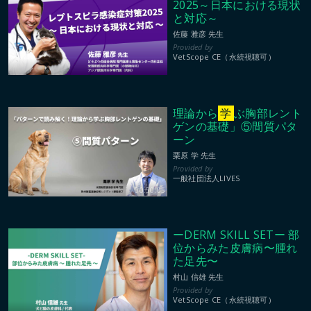
2025～日本における現状
と対応～
佐藤 雅彦 先生
VetScope CE（永続視聴可）
理論から
学
ぶ胸部レント
ゲンの基礎」⑤間質パタ
ーン
栗原 学 先生
一般社団法人LIVES
00:50:05
ーDERM SKILL SETー 部
位からみた皮膚病〜腫れ
た足先〜
村山 信雄 先生
VetScope CE（永続視聴可）