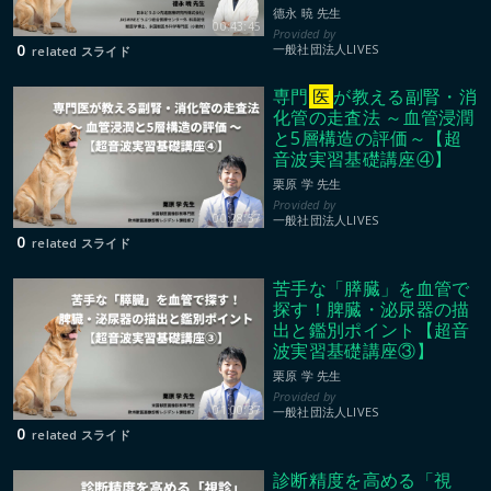
德永 暁 先生
00:43:45
0
一般社団法人LIVES
related スライド
専門
医
が教える副腎・消
化管の走査法 ～血管浸潤
と5層構造の評価～【超
音波実習基礎講座④】
栗原 学 先生
00:28:57
一般社団法人LIVES
0
related スライド
苦手な「膵臓」を血管で
探す！脾臓・泌尿器の描
出と鑑別ポイント【超音
波実習基礎講座③】
栗原 学 先生
01:00:37
一般社団法人LIVES
0
related スライド
診断精度を高める「視