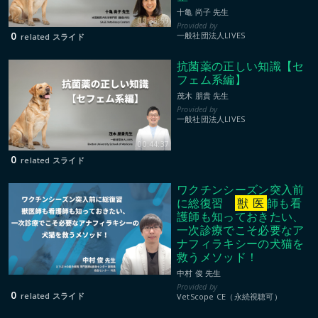
十亀 尚子 先生
00:35:59
0
一般社団法人LIVES
related スライド
抗菌薬の正しい知識【セ
フェム系編】
茂木 朋貴 先生
一般社団法人LIVES
00:44:37
0
related スライド
ワクチンシーズン突入前
に総復習
獣
医
師も看
護師も知っておきたい、
一次診療でこそ必要なア
ナフィラキシーの犬猫を
救うメソッド！
中村 俊 先生
0
related スライド
VetScope CE（永続視聴可）