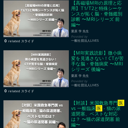
【高磁場MRIの原理と応
用】T1/T2と特殊シーケ
ンスが拓く脳・脊髄鑑別
診断 〜MRIシリーズ 前
編〜
栗原 学 先生
01:11:08
0
一般社団法人LIVES
related スライド
【MRI実践読影】微小病
変を見逃さない！CTが苦
手な脳・脊髄病変 〜MRI
シリーズ 後編〜
栗原 学 先生
00:32:29
一般社団法人LIVES
0
related スライド
【対談】米国救急専門
医
vs 一般臨床
医
- 猫の尿
道閉塞、ベストな対応
は？ 〜猫の尿道閉塞 前
編〜