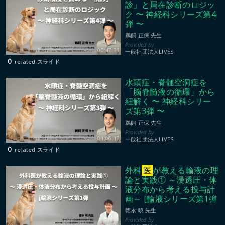
診」と局在診断のロジッ
ク 〜 神経科シリーズ第4
弾 〜
鵜飼 正保 先生
00:47:31
一般社団法人LIVES
0
related スライド
水頭症・脊髄空洞症を
「脳脊髄液の循環」から
紐解く 〜 神経科シリー
ズ第3弾 〜
鵜飼 正保 先生
01:06:17
一般社団法人LIVES
0
related スライド
外科
医
が教える輸液の理
論と実践① ～浸透圧・体
液分布から考える投与計
画～ [輸液シリーズ第1弾
德永 暁 先生