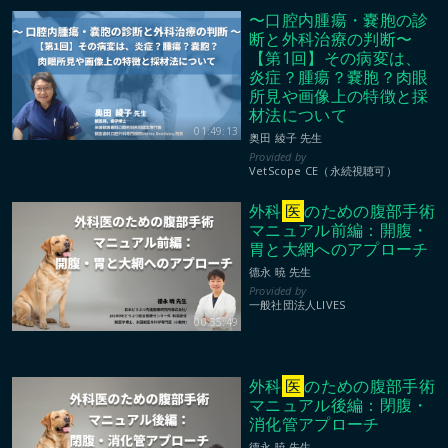
〜口腔内腫瘍・嚢胞の診
断と外科治療の判断〜
【第1回】その病変は、
炎症？腫瘍？嚢胞？肉眼
所見や画像上の特徴と採
材法について
01:49:13
奥田 綾子 先生
VetScope CE（永続視聴可）
外科
医
のための腹部手術
マニュアル前編：開腹・
胃と大網へのアプローチ
德永 暁 先生
一般社団法人LIVES
00:35:49
外科
医
のための腹部手術
マニュアル後編：閉腹・
消化管アプローチ
德永 暁 先生