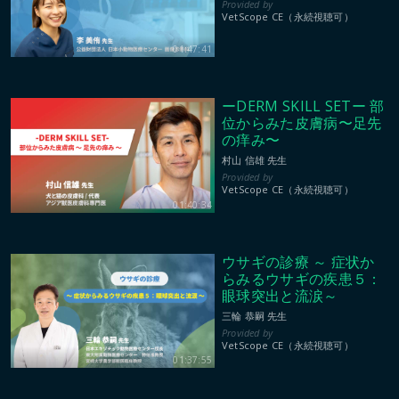
VetScope CE（永続視聴可）
01:47:41
ーDERM SKILL SETー 部
位からみた皮膚病〜足先
の痒み〜
村山 信雄 先生
VetScope CE（永続視聴可）
01:40:34
ウサギの診療 ～ 症状か
らみるウサギの疾患５：
眼球突出と流涙～
三輪 恭嗣 先生
VetScope CE（永続視聴可）
01:37:55