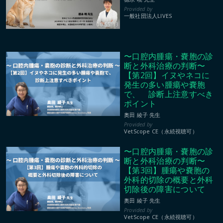
一般社団法人LIVES
00:55:13
〜口腔内腫瘍・嚢胞の診
断と外科治療の判断〜
【第2回】イヌやネコに
発生の多い腫瘍や嚢胞
で、 診断上注意すべき
ポイント
奥田 綾子 先生
VetScope CE（永続視聴可）
〜口腔内腫瘍・嚢胞の診
断と外科治療の判断〜
【第3回】腫瘍や嚢胞の
外科的切除の概要と外科
切除後の障害について
奥田 綾子 先生
VetScope CE（永続視聴可）