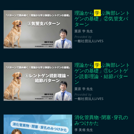
理論から
学
ぶ胸部レント
ゲンの基礎」②気管支パ
ターン
栗原 学 先生
一般社団法人LIVES
00:57:46
理論から
学
ぶ胸部レント
ゲンの基礎」①レントゲ
ン読影理論・結節パター
ン
栗原 学 先生
01:01:35
一般社団法人LIVES
消化管異物･閉塞･穿孔の
みつけかた
李 美侑 先生