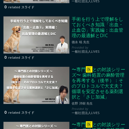
00:49:35
一般社団法人LIVES
0
related スライド
手術を行う上で理解をし
ておくべき知識「出血・
止血②」実践編：出血管
理の最適解とDIC
德永 暁 先生
00:43:45
一般社団法人LIVES
0
related スライド
〜専門
医
との対談シリー
ズ〜 歯科処置の麻酔管理
を再考する（後半）：そ
のプロトコルで大丈夫？
循環を安定させる薬剤選
択と「さじ加減」
00:50:45
佐野 洋樹 先生
0
related スライド
一般社団法人LIVES
〜専門
医
との対談シリー