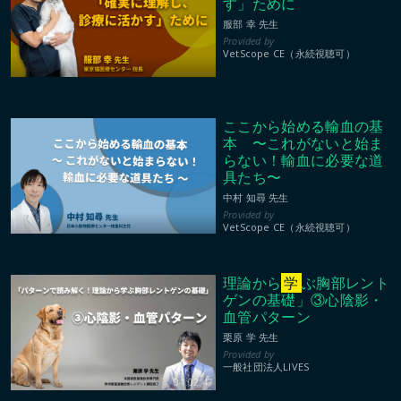
す」ために
服部 幸 先生
VetScope CE（永続視聴可）
ここから始める輸血の基
本 〜これがないと始ま
らない！輸血に必要な道
具たち〜
中村 知尋 先生
VetScope CE（永続視聴可）
理論から
学
ぶ胸部レント
ゲンの基礎」③心陰影・
血管パターン
栗原 学 先生
一般社団法人LIVES
01:02:47