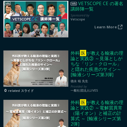
VETSCOPE CE の著名
講師陣一覧
Vetscope
Learn More
Vetscope
外科
医
が教える輸液の理
論と実践③ ～見落としが
ちな「リン・クロール」
と隠れた疾患のサイン～
[輸液シリーズ第3弾]
德永 暁 先生
00:22:46
0
一般社団法人LIVES
related スライド
外科
医
が教える輸液の理
論と実践② ～電解質異常
（陽イオン）と補正の計
算式 ～ [輸液シリーズ第
2弾]