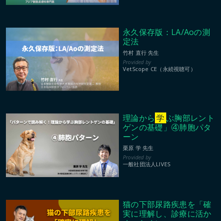
永久保存版：LA/Aoの測
定法
竹村 直行 先生
VetScope CE（永続視聴可）
理論から
学
ぶ胸部レント
ゲンの基礎」④肺胞パタ
ーン
栗原 学 先生
一般社団法人LIVES
00:55:35
猫の下部尿路疾患を「確
実に理解し、診療に活か