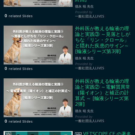
00:28:03
德永 暁 先生
0
related Slides
一般社団法人LIVES
外科医が教える輸液の理
論と実践③ ～見落としが
ちな「リン・クロール」
と隠れた疾患のサイン～
[輸液シリーズ第3弾]
德永 暁 先生
00:22:46
0
一般社団法人LIVES
related Slides
外科医が教える輸液の理
論と実践② ～電解質異常
（陽イオン）と補正の計
算式 ～ [輸液シリーズ第
2弾]
德永 暁 先生
00:43:45
0
一般社団法人LIVES
related Slides
VETSCOPE CE の著名