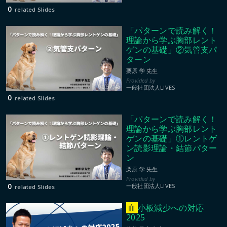
0
related Slides
「パターンで読み解く！
理論から学ぶ胸部レント
ゲンの基礎」②気管支パ
ターン
栗原 学 先生
00:57:46
一般社団法人LIVES
0
related Slides
「パターンで読み解く！
理論から学ぶ胸部レント
ゲンの基礎」①レントゲ
ン読影理論・結節パター
ン
栗原 学 先生
01:01:35
0
一般社団法人LIVES
related Slides
血
小板減少への対応
2025