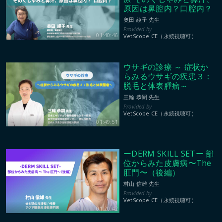
原因は鼻腔内？口腔内？
奥田 綾子 先生
01:40:46
VetScope CE（永続視聴可）
ウサギの診療 ～ 症状か
らみるウサギの疾患３：
脱毛と体表腫瘤～
三輪 恭嗣 先生
VetScope CE（永続視聴可）
01:49:51
ーDERM SKILL SETー 部
位からみた皮膚病〜The
肛門〜（後編）
村山 信雄 先生
VetScope CE（永続視聴可）
01:20:42