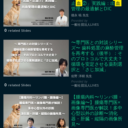
止
血
②」実践編：出
血
管理の最適解とDIC
德永 暁 先生
00:43:45
一般社団法人LIVES
0
related Slides
〜専門医との対談シリー
ズ〜 歯科処置の麻酔管理
を再考する（後半）：そ
のプロトコルで大丈夫？
循環を安定させる薬剤選
択と「さじ加減」
00:50:45
佐野 洋樹 先生
0
related Slides
一般社団法人LIVES
【腫瘍内科〜リンパ腫・
画像編〜】腫瘍専門医×
画像専門医が解説！多中
心型以外の診断〜消化
器・肝臓・縦隔の画像所
見〜