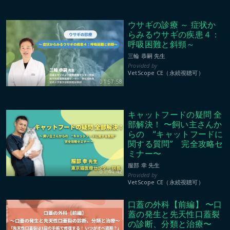
ウサギの診療 ～ 症状か
らみるウサギの疾患４：
呼吸困難と斜頸～
三輪 恭嗣 先生
VetScope CE（永続視聴可）
01:57:58
キャットフードの疑問 全
部解決！ 〜飼い主さんか
らの “キャットフードに
関する質問” 完全攻略セ
ミナー〜
服部 幸 先生
01:44:42
VetScope CE（永続視聴可）
口蓋の外科【前編】 〜口
蓋の発生と先天性口蓋裂
の診断、分類と治療〜