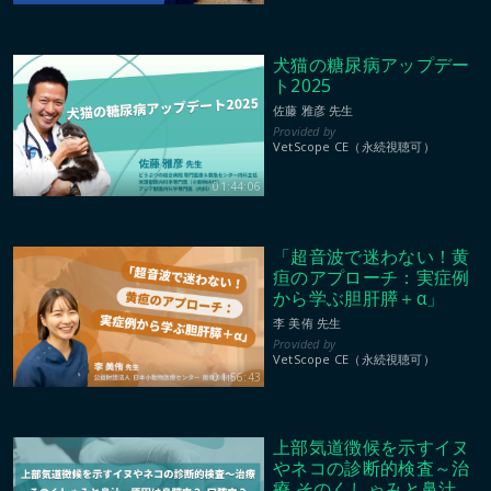
犬猫の糖尿病アップデー
ト2025
佐藤 雅彦 先生
VetScope CE（永続視聴可）
01:44:06
「超音波で迷わない！黄
疸のアプローチ：実症例
から学ぶ胆肝膵＋α」
李 美侑 先生
VetScope CE（永続視聴可）
01:56:43
上部気道徴候を示すイヌ
やネコの診断的検査～治
療 そのくしゃみと鼻汁、