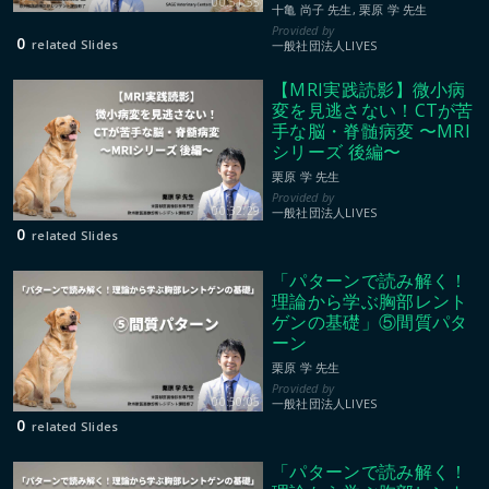
00:51:55
十亀 尚子 先生, 栗原 学 先生
0
related Slides
一般社団法人LIVES
【MRI実践読影】微小病
変を見逃さない！CTが苦
手な脳・脊髄病変 〜MRI
シリーズ 後編〜
栗原 学 先生
00:32:29
一般社団法人LIVES
0
related Slides
「パターンで読み解く！
理論から学ぶ胸部レント
ゲンの基礎」⑤間質パタ
ーン
栗原 学 先生
00:50:05
一般社団法人LIVES
0
related Slides
「パターンで読み解く！