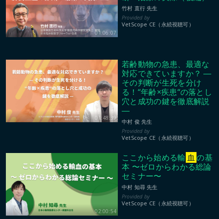
竹村 直行 先生
VetScope CE（永続視聴可）
01:06:07
若齢動物の急患、最適な
対応できていますか？ ―
その判断が生死を分け
る！“年齢×疾患“の落とし
穴と成功の鍵を徹底解説
―
01:48:39
中村 俊 先生
VetScope CE（永続視聴可）
ここから始める輸
血
の基
本 〜ゼロからわかる総論
セミナー〜
中村 知尋 先生
VetScope CE（永続視聴可）
02:00:54