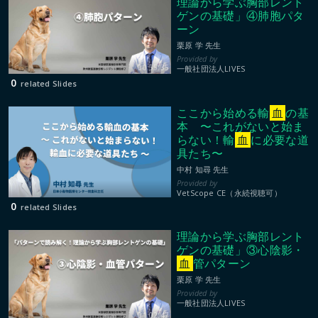
理論から学ぶ胸部レント
ゲンの基礎」④肺胞パタ
ーン
栗原 学 先生
00:55:35
一般社団法人LIVES
0
related Slides
ここから始める輸
血
の基
本 〜これがないと始ま
らない！輸
血
に必要な道
具たち〜
中村 知尋 先生
VetScope CE（永続視聴可）
0
related Slides
理論から学ぶ胸部レント
ゲンの基礎」③心陰影・
血
管パターン
栗原 学 先生
一般社団法人LIVES
01:02:47