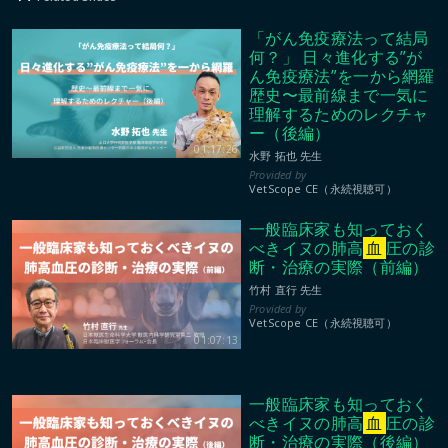
「がん免疫療法って結局
何？」 日々進化する”が
ん免疫療法”を一から網羅
歴史〜最前線まで一気に
理解するためのレクチャ
ー（後編）
01:17:26
水野 拓也 先生
VetScope CE（永続視聴可）
一般臨床家も知っておく
べきイヌの肺高
血
圧の診
断・治療の実際（前編）
竹村 直行 先生
VetScope CE（永続視聴可）
01:07:13
一般臨床家も知っておく
べきイヌの肺高
血
圧の診
断・治療の実際（後編）