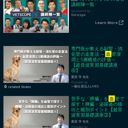
講師陣一覧
Vetscope
Learn More
Vetscope
専門医が教える副腎・消
化管の走査法 ～
血
管浸
潤と5層構造の評価～
【超音波実習基礎講座
④】
栗原 学 先生
00:28:57
0
一般社団法人LIVES
related Slides
苦手な「膵臓」を
血
管で
探す！脾臓・泌尿器の描
出と鑑別ポイント【超音
波実習基礎講座③】
栗原 学 先生