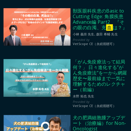
獣医眼科疾患のBasic to
Cutting Edge: 角膜疾患
Advance編 Part2 『そ
の眼の白濁、充
血
は？』
小林 義崇 先生, 森田 希輔 先生
01:34:11
VetScope CE（永続視聴可）
「がん免疫療法って結局
何？」 日々進化する”が
ん免疫療法”を一から網羅
歴史〜最前線まで一気に
理解するためのレクチャ
ー（前編）
01:24:41
水野 拓也 先生
VetScope CE（永続視聴可）
犬の肥満細胞腫アップデ
ート（治療編）for Non-
Oncologist