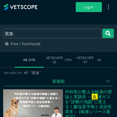
VETSCOPE
Log In
S
Free / Purchased
VETSCOPE
VETSCOPE
All
(219)
(199)
(4)
CE
VT
Results for
All
"貧血"
新着順
外科医が教える輸液の理
論と実践④ ～
血
液ガス
を“診断の地図”に変え
る！酸塩基平衡と混合性
異常～ [輸液シリーズ最
終回]