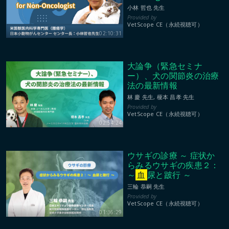
小林 哲也 先生
VetScope CE（永続視聴可）
02:10:31
大論争（緊急セミナ
ー）、犬の関節炎の治療
法の最新情報
林 慶 先生, 榎本 昌孝 先生
VetScope CE（永続視聴可）
02:54:24
ウサギの診療 ～ 症状か
らみるウサギの疾患２：
～
血
尿と跛行 ～
三輪 恭嗣 先生
VetScope CE（永続視聴可）
01:36:29