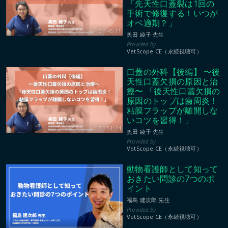
「先天性口蓋裂は1回の
手術で修復する！いつが
オペ適期？」
01:45:11
奥田 綾子 先生
VetScope CE（永続視聴可）
口蓋の外科【後編】 〜後
天性口蓋欠損の原因と治
療〜 「後天性口蓋欠損の
原因のトップは歯周炎！
粘膜フラップが離開しな
いコツを習得！」
01:51:24
奥田 綾子 先生
VetScope CE（永続視聴可）
動物看護師として知って
おきたい問診の7つのポ
イント
福島 建次郎 先生
VetScope CE（永続視聴可）
01:08:59