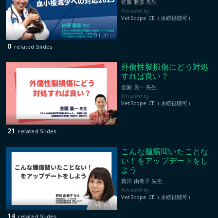
佐藤 雅彦 先生
VetScope CE（永続視聴可）
01:20:02
0
related Slides
外傷性脳損傷にどう対処
すれば良い？
金園 晨一 先生
VetScope CE（永続視聴可）
01:47:03
21
related Slides
こんな腫瘍聞いたことな
い！をアップデートをし
よう
賀川 由美子 先生
VetScope CE（永続視聴可）
01:39:13
14
related Slides