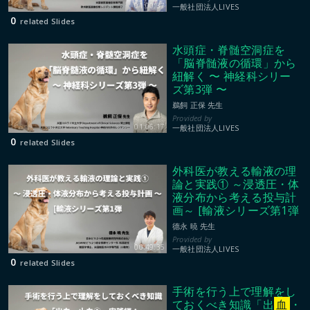
01:00:37
一般社団法人LIVES
0
related Slides
水頭症・脊髄空洞症を
「脳脊髄液の循環」から
紐解く 〜 神経科シリー
ズ第3弾 〜
鵜飼 正保 先生
01:06:17
一般社団法人LIVES
0
related Slides
外科医が教える輸液の理
論と実践① ～浸透圧・体
液分布から考える投与計
画～ [輸液シリーズ第1弾
德永 暁 先生
00:49:35
一般社団法人LIVES
0
related Slides
手術を行う上で理解をし
ておくべき知識「出
血
・