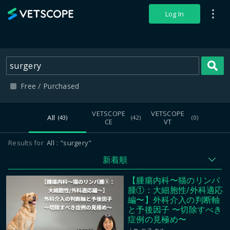
VETSCOPE
Log In
S
Free / Purchased
VETSCOPE
VETSCOPE
All
(43)
(42)
(0)
CE
VT
Results for
All
"surgery"
新着順
【腫瘍内科〜猫のリンパ
腫①：大細胞性/外科適応
編〜】外科介入の判断軸
と予後因子 〜切除すべき
症例の見極め〜