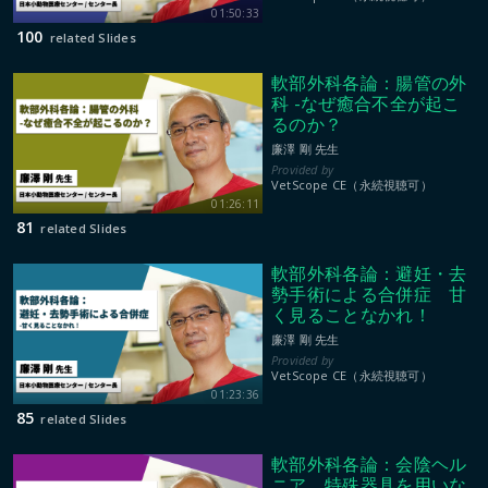
01:50:33
100
related Slides
軟部外科各論：腸管の外
科 -なぜ癒合不全が起こ
るのか？
廉澤 剛 先生
VetScope CE（永続視聴可）
01:26:11
81
related Slides
軟部外科各論：避妊・去
勢手術による合併症 甘
く見ることなかれ！
廉澤 剛 先生
VetScope CE（永続視聴可）
01:23:36
85
related Slides
軟部外科各論：会陰ヘル
ニア 特殊器具を用いな