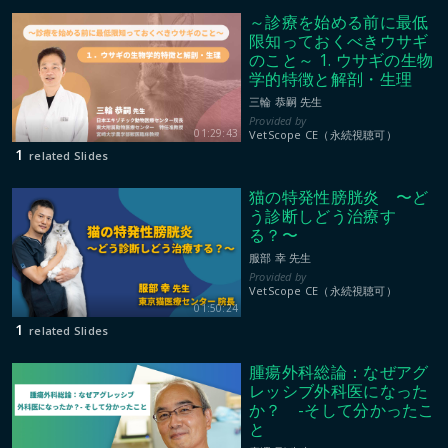
～診療を始める前に最低
限知っておくべきウサギ
のこと～ 1. ウサギの生物
学的特徴と解剖・生理
三輪 恭嗣 先生
01:29:43
VetScope CE（永続視聴可）
1
related Slides
猫の特発性膀胱炎 〜ど
う診断しどう治療す
る？〜
服部 幸 先生
VetScope CE（永続視聴可）
01:50:24
1
related Slides
腫瘍外科総論：なぜアグ
レッシブ外科医になった
か？ -そして分かったこ
と