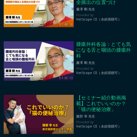
全摘出の位置づけ
廉澤 剛 先生
VetScope CE（永続視聴可）
01:48:18
腫瘍外科各論：とても気
になる舌と咽頭の腫瘍外
科
廉澤 剛 先生
VetScope CE（永続視聴可）
01:30:13
【セミナー紹介動画掲
載】これでいいのか？
「猫の便秘治療」
服部 幸 先生
VetScope CE（永続視聴可）
02:02:08