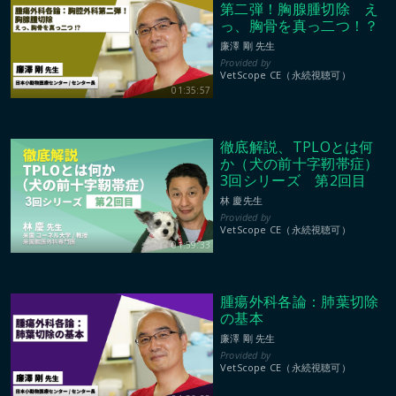
第二弾！胸腺腫切除 え
っ、胸骨を真っ二つ！？
廉澤 剛 先生
VetScope CE（永続視聴可）
01:35:57
徹底解説、TPLOとは何
か（犬の前十字靭帯症）
3回シリーズ 第2回目
林 慶先生
VetScope CE（永続視聴可）
01:59:33
腫瘍外科各論：肺葉切除
の基本
廉澤 剛 先生
VetScope CE（永続視聴可）