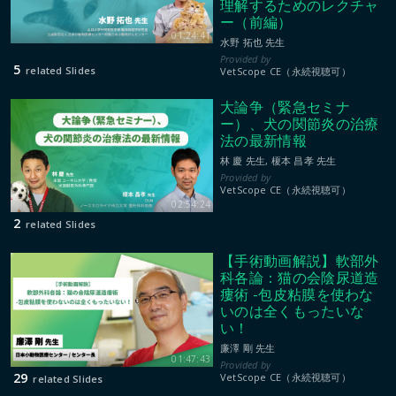
理解するためのレクチャ
ー（前編）
01:24:41
水野 拓也 先生
5
related Slides
VetScope CE（永続視聴可）
大論争（緊急セミナ
ー）、犬の関節炎の治療
法の最新情報
林 慶 先生, 榎本 昌孝 先生
VetScope CE（永続視聴可）
02:54:24
2
related Slides
【手術動画解説】軟部外
科各論：猫の会陰尿道造
瘻術 -包皮粘膜を使わな
いのは全くもったいな
い！
廉澤 剛 先生
01:47:43
29
VetScope CE（永続視聴可）
related Slides