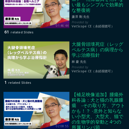
い最もシンプルで効果的
な整復術
廉澤 剛 先生
01:46:44
VetScope CE（永続視聴可）
61
related Slides
大腿骨頭壊死症（レッグ
ペルテス病）の病理から
学ぶ治療指針
林 慶 先生
VetScope CE（永続視聴可）
02:09:52
1
related Slides
【補足映像追加】腫瘍外
科各論：犬と猫の乳腺腫
瘍 -その取り方、アウト
かも！？ -意外と知らな
い小型犬、大型犬、猫で
の生物学的挙動と4つの
所属リンパ節
02:08:55