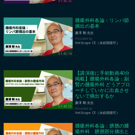
01:36:25
腫瘍外科各論：リンパ節
摘出の基本
廉澤 剛 先生
VetScope CE（永続視聴可）
01:45:14
【講演後に手術動画40分
掲載】腫瘍外科各論：副
腎の腫瘍外科 どうアプロ
ーチしていかに出血させ
ないで摘出するか
廉澤 剛 先生
01:49:55
VetScope CE（永続視聴可）
腫瘍外科各論：膀胱の腫
瘍外科 膀胱部分摘出と