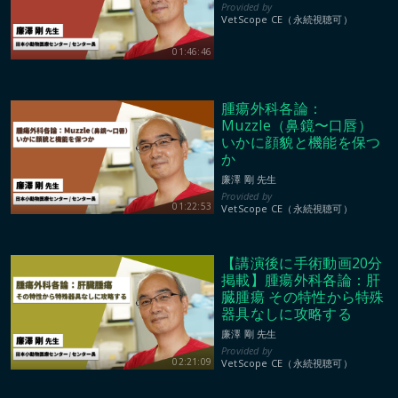
VetScope CE（永続視聴可）
01:46:46
腫瘍外科各論：
Muzzle（鼻鏡〜口唇）
いかに顔貌と機能を保つ
か
廉澤 剛 先生
01:22:53
VetScope CE（永続視聴可）
【講演後に手術動画20分
掲載】腫瘍外科各論：肝
臓腫瘍 その特性から特殊
器具なしに攻略する
廉澤 剛 先生
02:21:09
VetScope CE（永続視聴可）