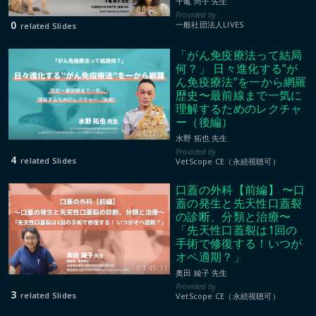
十亀 尚子 先生
00:58:11
0
一般社団法人LIVES
related Slides
「がん免疫療法って結局
何？」 日々進化する”が
ん免疫療法”を一から網羅
歴史〜最前線まで一気に
理解するためのレクチャ
ー（後編）
01:17:26
水野 拓也 先生
4
related Slides
VetScope CE（永続視聴可）
口蓋の外科【前編】 〜口
蓋の発生と先天性口蓋裂
の診断、分類と治療〜
「先天性口蓋裂は1回の
手術で修復する！いつが
オペ適期？」
01:45:11
奥田 綾子 先生
3
related Slides
VetScope CE（永続視聴可）