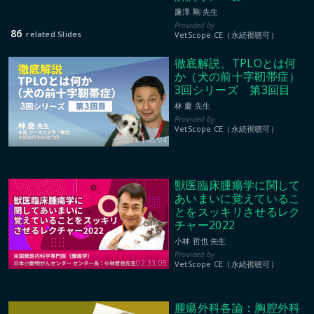
廉澤 剛 先生
86
related Slides
VetScope CE（永続視聴可）
徹底解説、TPLOとは何
か（犬の前十字靭帯症）
3回シリーズ 第3回目
林 慶 先生
VetScope CE（永続視聴可）
01:45:04
獣医臨床腫瘍学に関して
あいまいに覚えているこ
とをスッキリさせるレク
チャー2022
小林 哲也 先生
02:33:05
VetScope CE（永続視聴可）
腫瘍外科各論：胸腔外科