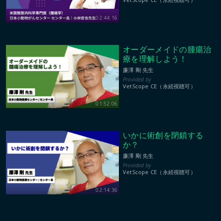
02:44:16
オーダーメイドの腫瘍治
療を理解しよう！
廉澤 剛 先生
VetScope CE（永続視聴可）
01:52:06
いかに術創を閉鎖する
か？
廉澤 剛 先生
VetScope CE（永続視聴可）
02:14:36