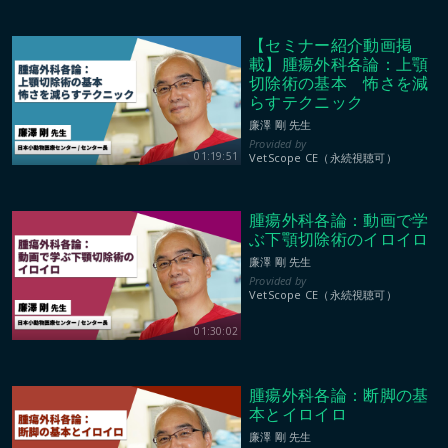
【セミナー紹介動画掲
載】腫瘍外科各論：上顎
切除術の基本 怖さを減
らすテクニック
廉澤 剛 先生
01:19:51
VetScope CE（永続視聴可）
腫瘍外科各論：動画で学
ぶ下顎切除術のイロイロ
廉澤 剛 先生
VetScope CE（永続視聴可）
01:30:02
腫瘍外科各論：断脚の基
本とイロイロ
廉澤 剛 先生