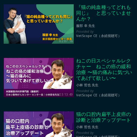
『猫の純血種ってどれも
同じ』 と思っていませ
んか？
服部 幸 先生
VetScope CE（永続視聴可）
02:07:16
ねこの日スペシャルレク
チャー ねこの癌の緩和
治療 〜猫の痛みに気づい
てあげて欲しい〜
小林 哲也 先生
03:13:49
VetScope CE（永続視聴可）
猫の口腔内扁平上皮癌の
診断と治療アップデート
小林 哲也 先生
VetScope CE（永続視聴可）