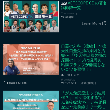
VETSCOPE CE の著名
講師陣一覧
Vetscope
Learn More
Vetscope
口蓋の外科【後編】 〜後
天性口蓋欠損の原因と治
療〜 「後天性口蓋欠損の
原因のトップは歯周炎！
粘膜フラップが離開しな
いコツを習得！」
01:51:24
奥田 綾子 先生
1
related Slides
VetScope CE（永続視聴可）
「がん免疫療法って結局
何？」 日々進化する”が
ん免疫療法”を一から網羅
歴史〜最前線まで一気に