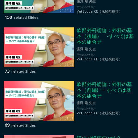
廉澤 剛 先生
01:14:34
VetScope CE（永続視聴可）
150
related Slides
軟部外科総論：外科の基
本（後編） -すべては基
本の組合せ
廉澤 剛 先生
VetScope CE（永続視聴可）
01:32:02
73
related Slides
軟部外科総論：外科の基
本（前編) ー すべては基
本の組合せ
廉澤 剛 先生
VetScope CE（永続視聴可）
01:31:51
69
related Slides